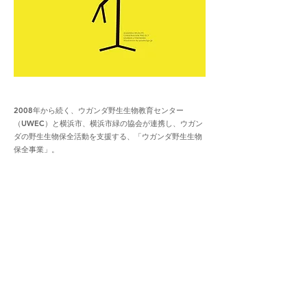
2008年から続く、ウガンダ野生生物教育センター
（UWEC）と横浜市、横浜市緑の協会が連携し、ウガン
ダの野生生物保全活動を支援する、「ウガンダ野生生物
保全事業」。
9年に及ぶ、よこはまの動物園とウガンダ動物園の提
携。ウガンダ野生生物環境保全事業(UWCP)。JAICA支
援の元、技術や物資の支援、両国のスタッフの交流によ
り、ウガンダ動物園(UWEC)は環境保全に急進的である
として、世界的に有名な動物園に成長をしたそうです。
自然や動物たちに対する思い、そして目的がはっきりと
すれば、遠く離れた国の人々とも「なかま」になってい
ける、そんな素敵な取り組みです。
setoでは、各フェーズで使用されたヴィジュアルや、ウ
ガンダ動物園での教育普及に使用されたエジュケーショ